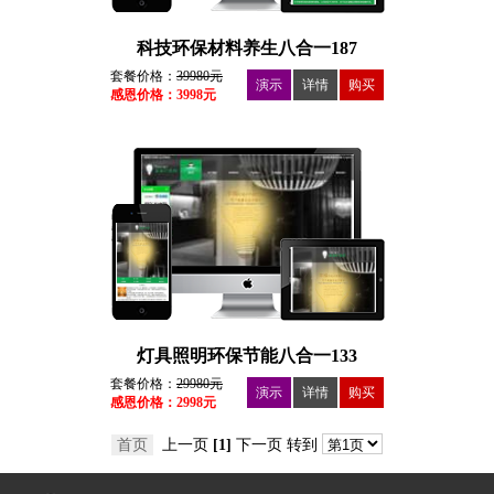
科技环保材料养生八合一187
套餐价格：
39980元
演示
详情
购买
感恩价格：3998元
灯具照明环保节能八合一133
套餐价格：
29980元
演示
详情
购买
感恩价格：2998元
首页
上一页
[1]
下一页 转到