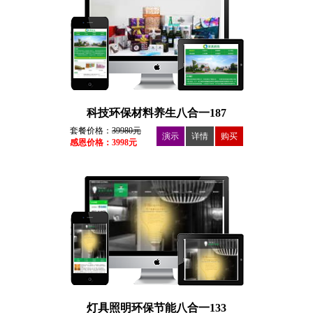
科技环保材料养生八合一187
套餐价格：
39980元
演示
详情
购买
感恩价格：3998元
灯具照明环保节能八合一133