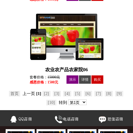
农业农产品农家院06
套餐价格：
15000元
演示
详情
购买
感恩价格：1500元
首页
上一页
[1]
[2]
[3]
[4]
[5]
[6]
[7]
[8]
[9]
[10]
转到