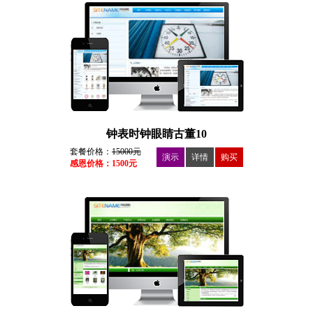
钟表时钟眼睛古董10
套餐价格：
15000元
演示
详情
购买
感恩价格：1500元