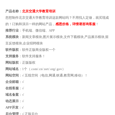
产品名称：
北京交通大学教育培训
您想制作北京交通大学教育培训这款网站吗？不用找人定做，就买现成
的！订购和演示一样的网站产品，
感恩价格，详情请咨询客服
！
推荐行业
：手机端、微信端、APP
系统模块
：新闻文章模块,图片展示模块,文件下载模块,产品展示模块,留
言反馈模块,企业招聘模块
软件版权
：软件正版商业版权一个
支持服务
：软件支持服务！
网站版权
：正版版权
网站域名
：1个（.com/.cn/.net/.org/.gov）
网站空间
：√ 五线空间（电信,网通,铁通,教育网,移动）！
企业邮箱
：√
在线客服
：√
域名备案
：√
动态展示
：√
APP开发
：√
后台管理
：√ 正版后台