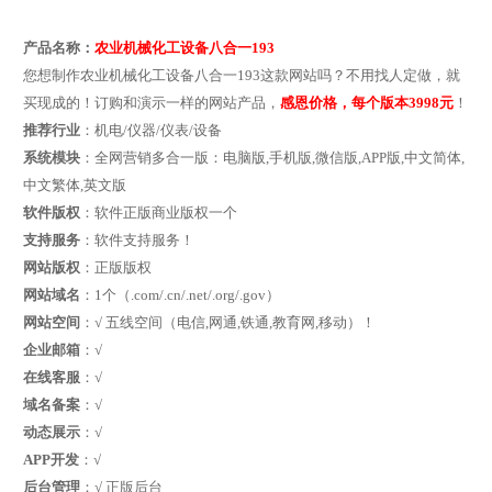
产品名称：
农业机械化工设备八合一193
您想制作农业机械化工设备八合一193这款网站吗？不用找人定做，就
买现成的！订购和演示一样的网站产品，
感恩价格，每个版本3998元
！
推荐行业
：机电/仪器/仪表/设备
系统模块
：全网营销多合一版：电脑版,手机版,微信版,APP版,中文简体,
中文繁体,英文版
软件版权
：软件正版商业版权一个
支持服务
：软件支持服务！
网站版权
：正版版权
网站域名
：1个（.com/.cn/.net/.org/.gov）
网站空间
：√ 五线空间（电信,网通,铁通,教育网,移动）！
企业邮箱
：√
在线客服
：√
域名备案
：√
动态展示
：√
APP开发
：√
后台管理
：√ 正版后台