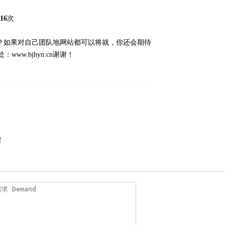
16
次
？如果对自己团队地网站都可以将就，你还会期待
处：
www.bjhyn.cn
谢谢！
！