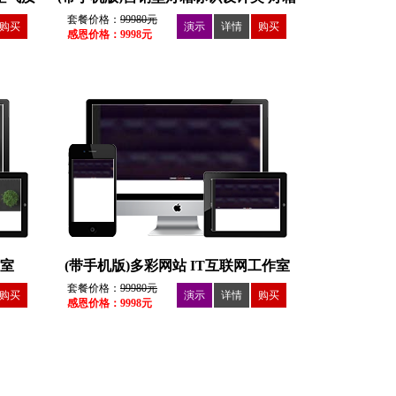
设备
广告户外媒体广告营销型网站
套餐价格：
99980元
购买
演示
详情
购买
感恩价格：9998元
作室
(带手机版)多彩网站 IT互联网工作室
整站
套餐价格：
99980元
购买
演示
详情
购买
感恩价格：9998元