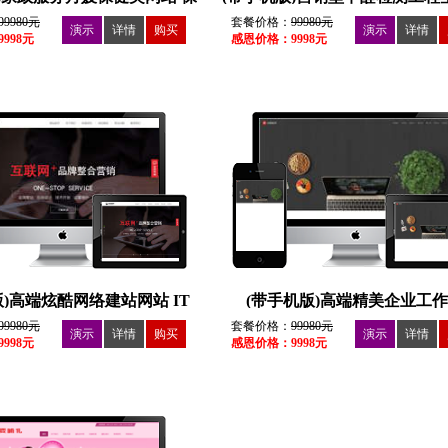
洁清洁家政服务
量检测网站 空气净化器产品
99980元
套餐价格：
99980元
演示
详情
购买
演示
详情
998元
感恩价格：9998元
版)高端炫酷网络建站网站 IT
(带手机版)高端精美企业工
设计工作室
99980元
套餐价格：
99980元
演示
详情
购买
演示
详情
998元
感恩价格：9998元