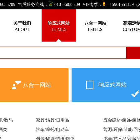
-56035709 售后服务专线：
010-56035709 VIP专线：
15901551129
响应式网站
关于我们
响应式网站
八合一网站
高端定
ABOUT
HTML5
8SITES
CUSTO
人定做，就买现成的！订购和演示一样的网站产品，感恩价格套餐
响应式网站
八合一网站
通讯/数码
家具/洁具/日用品
五金建材/装饰/装
/酒类
汽车/摩托/电动车
能源/环保/节能/回
品
包装/印刷/造纸/图书
书画/艺术品/收藏