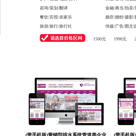
咨询/策划/翻译
金融/典当/拍卖
餐饮/宾馆/农家乐
婚庆/婚纱/摄影
旅游/旅行/旅行社
传媒/广告/图文
1500元
1998元
(带手机版)营销型排水系统管道类企业
(带手机版