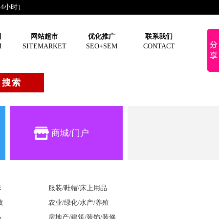
（24小时）
制
网站超市
优化推广
联系我们
M
SITEMARKET
SEO+SEM
CONTACT
优惠进行中，快快抢购吧!
商城/门户
修
服装/鞋帽/床上用品
收
农业/绿化/水产/养殖
品
房地产/建筑/装饰/装修