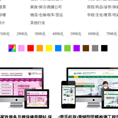
/股票
家政/保洁/跑腿公司
医院/药品/诊所/保
/影楼
物流/仓储/租车/货运
学校/文化/教育/培
设计
其他行业
2500元
2998元
3998元
4998元
5998元
6998元
7998元
)家政服务月嫂保健类网站 保
(带手机版)营销型甲醛检测工程