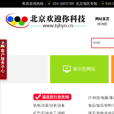
售前咨询热线：
010-56035709 北京地区专线：
010
网站首页
HOME
您想制作网站吗？不用找
展示型网站
IT/科技/电脑/
机电/仪器/仪表/设备
食品/饭店/饮料
矿产/石油/化工/涂料
珠宝/首饰/化妆