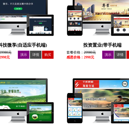
科技微享(自适应手机端)
投资置业(带手机端
29980元
套餐价格：
29980元
演示
详情
购买
演示
详情
998元
感恩价格：2998元