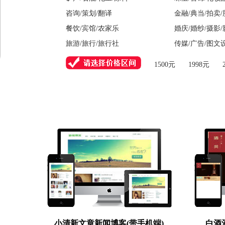
咨询/策划/翻译
金融/典当/拍卖
餐饮/宾馆/农家乐
婚庆/婚纱/摄影
旅游/旅行/旅行社
传媒/广告/图文
1500元
1998元
小清新文章新闻博客(带手机端)
白酒