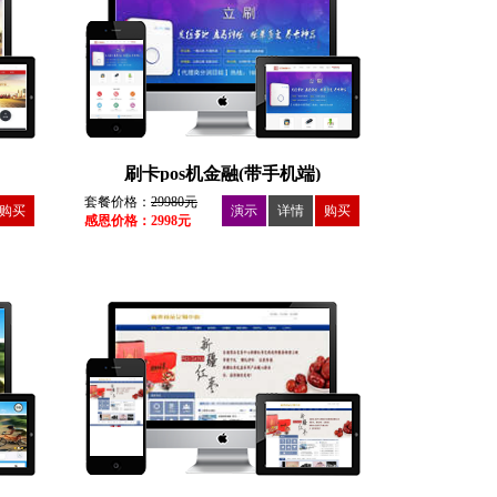
刷卡pos机金融(带手机端)
套餐价格：
29980元
购买
演示
详情
购买
感恩价格：2998元