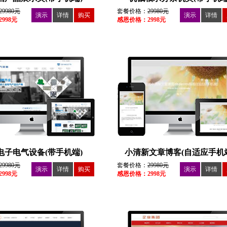
29980元
套餐价格：
29980元
演示
详情
购买
演示
详情
998元
感恩价格：2998元
电子电气设备(带手机端)
小清新文章博客(自适应手机
29980元
套餐价格：
29980元
演示
详情
购买
演示
详情
998元
感恩价格：2998元