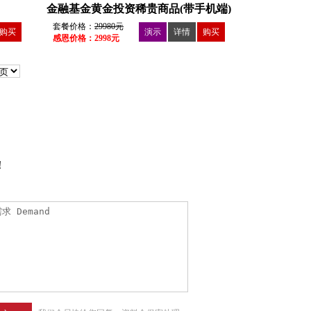
金融基金黄金投资稀贵商品(带手机端)
套餐价格：
29980元
购买
演示
详情
购买
感恩价格：2998元
！