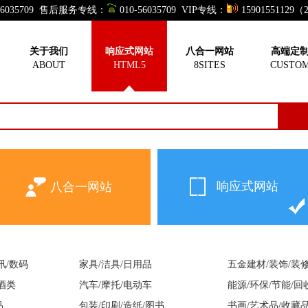
-56035709 售后服务专线：
010-56035709 VIP专线：
15901551129
响应式网站
关于我们
响应式网站
八合一网站
高端定
ABOUT
HTML5
8SITES
CUSTO
人定做，就买现成的！订购和演示一样的网站产品，感恩价格套餐
响应式网站
八合一网站
通讯/数码
家具/洁具/日用品
五金建材/装饰/装
/酒类
汽车/摩托/电动车
能源/环保/节能/回
品
包装/印刷/造纸/图书
书画/艺术品/收藏