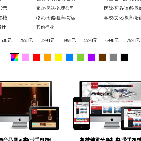
/股票
家政/保洁/跑腿公司
医院/药品/诊所/保
/影楼
物流/仓储/租车/货运
学校/文化/教育/培
设计
其他行业
2500元
2998元
3998元
4998元
5998元
6998元
7998元
酒产品展示类(带手机端)
机械轴承分条机类(带手机端