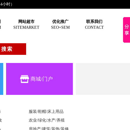
（24小时）
制
网站超市
优化推广
联系我们
M
SITEMARKET
SEO+SEM
CONTACT
优惠进行中，快快抢购吧!
商城/门户
修
服装/鞋帽/床上用品
收
农业/绿化/水产/养殖
品
房地产/建筑/装饰/装修