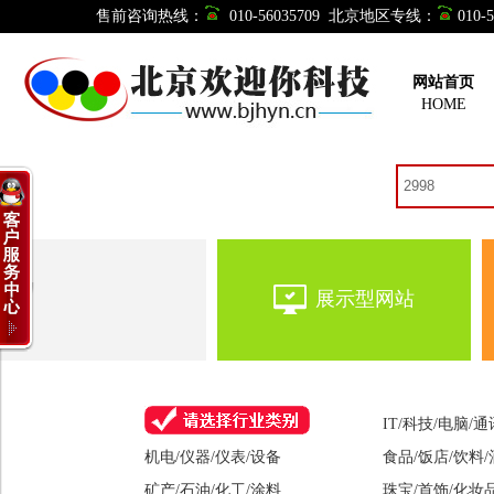
售前咨询热线：
010-56035709 北京地区专线：
010
网站首页
HOME
您想制作网站吗？不用找
展示型网站
IT/科技/电脑/
机电/仪器/仪表/设备
食品/饭店/饮料
矿产/石油/化工/涂料
珠宝/首饰/化妆