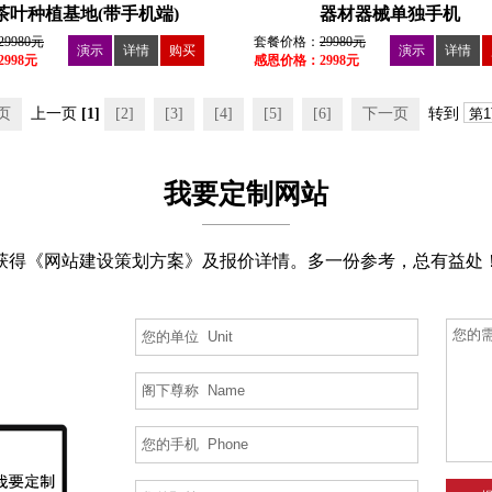
茶叶种植基地(带手机端)
器材器械单独手机
29980元
套餐价格：
29980元
演示
详情
购买
演示
详情
998元
感恩价格：2998元
页
上一页
[1]
[2]
[3]
[4]
[5]
[6]
下一页
转到
我要定制网站
获得《网站建设策划方案》及报价详情。多一份参考，总有益处