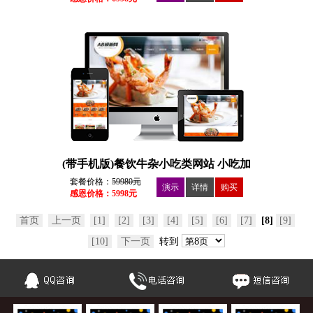
(带手机版)餐饮牛杂小吃类网站 小吃加
盟培训类网站下载
套餐价格：
59980元
演示
详情
购买
感恩价格：5998元
首页
上一页
[1]
[2]
[3]
[4]
[5]
[6]
[7]
[8]
[9]
[10]
下一页
转到