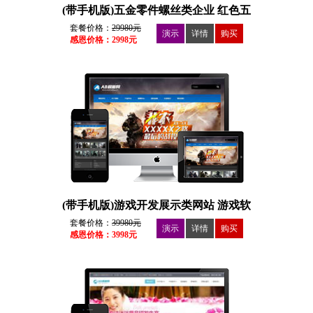
(带手机版)五金零件螺丝类企业 红色五
金零部件供应商
套餐价格：
29980元
演示
详情
购买
感恩价格：2998元
(带手机版)游戏开发展示类网站 游戏软
件开发
套餐价格：
39980元
演示
详情
购买
感恩价格：3998元