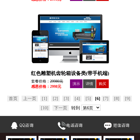
红色雕塑机齿轮箱设备类(带手机端)
套餐价格：
29980元
演示
详情
购买
感恩价格：2998元
首页
上一页
[1]
[2]
[3]
[4]
[5]
[6]
[7]
[8]
[9]
[10]
下一页
转到