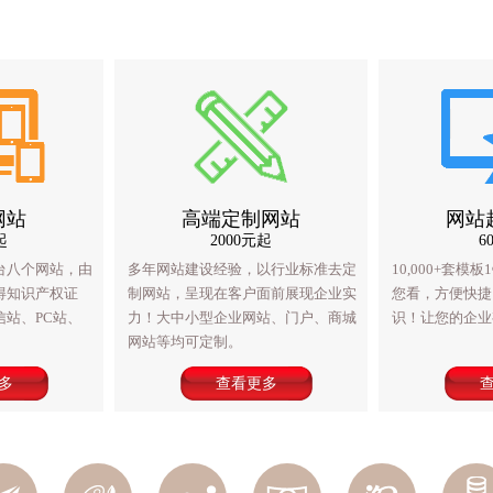
网站
应式网站
高端定制网站
八合一网站
网站
起
1500元起
2000元起
1998元起
6
台八个网站，由
支持手机、平板、PC！
多年网站建设经验，以行业标准去定
八合一网站，一个后台八个网站，由
10,000+套
多年网站
得知识产权证
响应式网站，以前没有
制网站，呈现在客户面前展现企业实
我公司自主开发，获得知识产权证
您看，方便快捷
制网站，
站、PC站、
以。
力！大中小型企业网站、门户、商城
书。包括手机站、微信站、PC站、
识！让您的企业
力！大中
网站等均可定制。
APP、中英文站等。
网站等均
多
查看更多
查看更多
查看更多