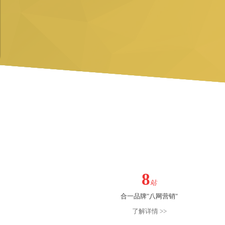
8
站
合一品牌"八网营销"
了解详情 >>