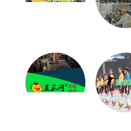
格瑞国际幼儿园
加拿大光
基金
菜瓜网共营商城平台
海东绿茵公