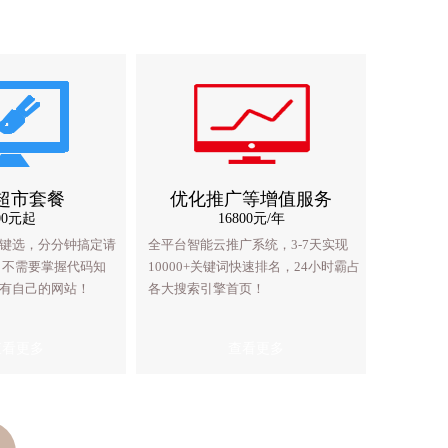
超市套餐
高端定制网站
优化推广等增值服务
网站超市套餐
00元起
2000元起
16800元/年
600元起
模板1键选，分分钟搞定请
建设经验，以行业标准去定
全平台智能云推广系统，3-7天实现
10,000+套模板1键选，分分钟搞定请
全
 不需要掌握代码知
呈现在客户面前展现企业实
10000+关键词快速排名，24小时霸占
您看，方便快捷 不需要掌握代码知
1
有自己的网站！
小型企业网站、门户、商城
各大搜索引擎首页！
识！让您的企业有自己的网站！
各
可定制。
查看更多
查看更多
查看更多
查看更多