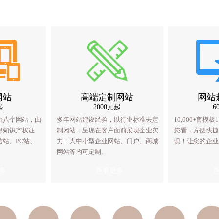
网站
应式网站
高端定制网站
八合一网站
网站
起
1500元起
2000元起
1998元起
6
台八个网站，由
支持手机、平板、PC！
多年网站建设经验，以行业标准去定
八合一网站，一个后台八个网站，由
10,000+套
多年网站
得知识产权证
响应式网站，以前没有
制网站，呈现在客户面前展现企业实
我公司自主开发，获得知识产权证
您看，方便快捷
制网站，
站、PC站、
以。
力！大中小型企业网站、门户、商城
书。包括手机站、微信站、PC站、
识！让您的企业
力！大中
网站等均可定制。
APP、中英文站等。
网站等均
多
查看更多
查看更多
查看更多